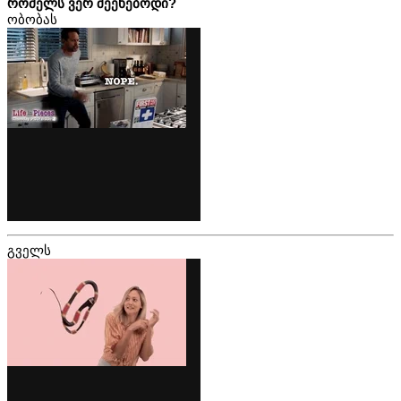
რომელს ვერ შეეხებოდი?
ობობას
გველს