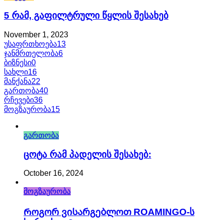
5 Რამ, Გაფილტრული Წყლის Შესახებ
November 1, 2023
უსაფრთხოება
13
ჯანმრთელობა
6
ბიზნესი
0
სახლი
16
მანქანა
22
გართობა
40
რჩევები
36
მოგზაურობა
15
გართობა
Ცოტა Რამ Პადელის Შესახებ:
October 16, 2024
მოგზაურობა
Როგორ Ვისარგებლოთ ROAMINGO-Ს